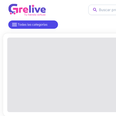
Todas las categorías