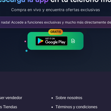
Compra en vivo y encuentra ofertas exclusivas
e nada! Accede a funciones exclusivas y mucho más directamente des
GRATIS
ser vendedor
Sobre nosotros
s Tiendas
Términos y condiciones