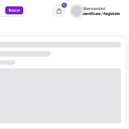
0
¡Bienvenido!
Buscar
Identifícate / Regístrate