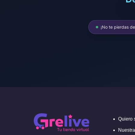
¡No te pierdas d
Quiero 
Nuestra